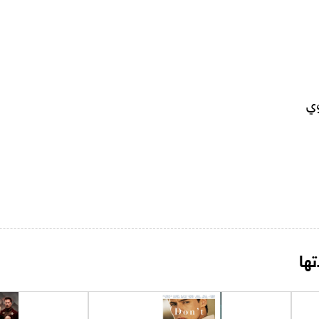
وي
ها