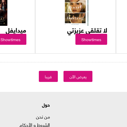
لا تقلقي عزيزتي
ميدايفل
Showtimes
Showtimes
يعرض الآن
قريبا
حول
من نحن
الشروط و الأحكام