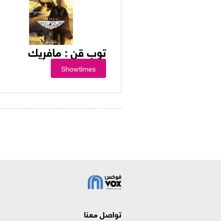
توب قن : مافريك
Showtimes
تواصل معنا