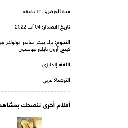
مدة العرض:
١٣٠ دقيقة
تاريخ الاصدار:
04 آب 2022
النجوم:
براد بيت, ساندرا بولوك, ج
كينج, آرون تايلور جونسون
اللغة:
إنجليزي
الترجمة:
عربي
أفلام أخرى ننصحك بمشاهدت