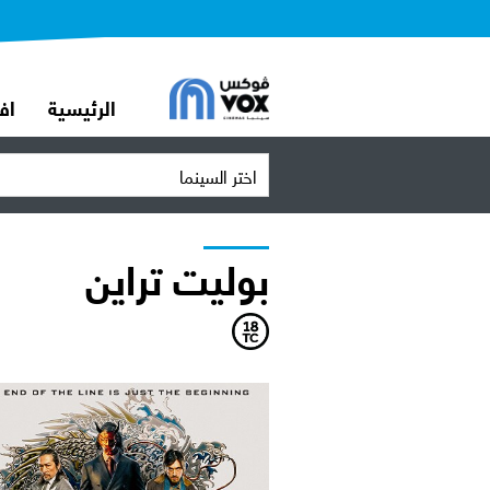
الرئيسية
اف
اختر السينما
بوليت تراين