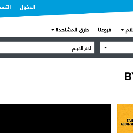
الدخول
التسج
لام
فروعنا
طرق المشاهدة
اختر الفيلم
B