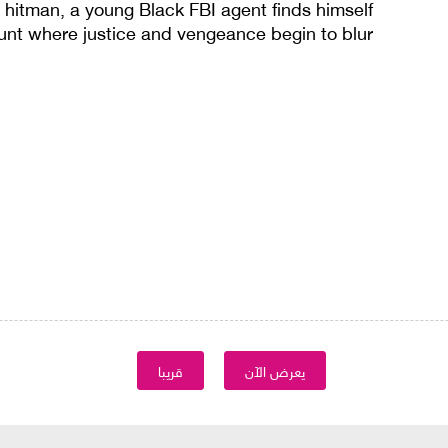
 hitman, a young Black FBI agent finds himself
hunt where justice and vengeance begin to blur.
يعرض الآن
قريبا