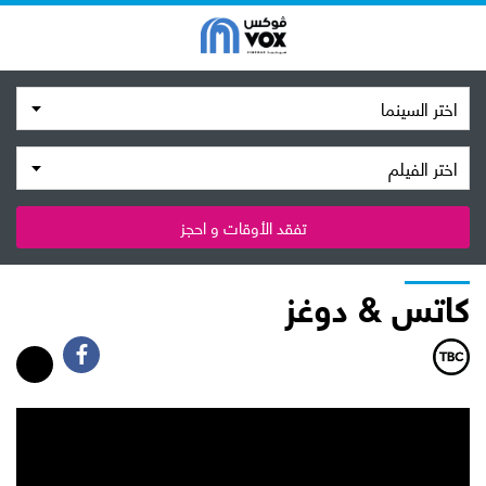
اختر السينما
اختر الفيلم
تفقد الأوقات و احجز
كاتس & دوغز