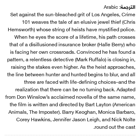
الترجمة:
Arabic
Set against the sun-bleached grit of Los Angeles, Crime
101 weaves the tale of an elusive jewel thief (Chris
Hemsworth) whose string of heists have mystified police.
When he eyes the score of a lifetime, his path crosses
that of a disillusioned insurance broker (Halle Berry) who
is facing her own crossroads. Convinced he has found a
pattern, a relentless detective (Mark Ruffalo) is closing in,
raising the stakes even higher. As the heist approaches,
the line between hunter and hunted begins to blur, and all
three are faced with life-defining choices–and the
realization that there can be no turning back. Adapted
from Don Winslow’s acclaimed novella of the same name,
the film is written and directed by Bart Layton (American
Animals, The Imposter). Barry Keoghan, Monica Barbaro,
Corey Hawkins, Jennifer Jason Leigh, and Nick Nolte
round out the cast.