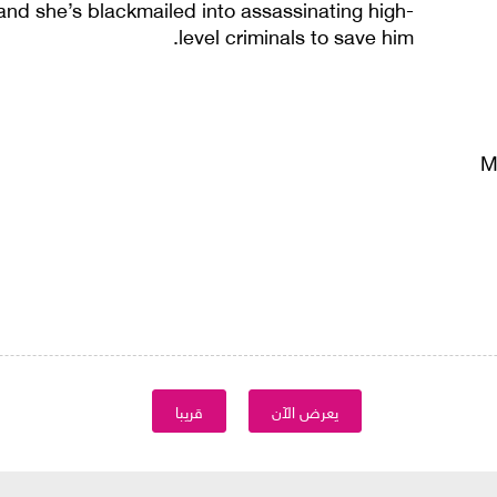
nd she’s blackmailed into assassinating high-
level criminals to save him.
M
يعرض الآن
قريبا