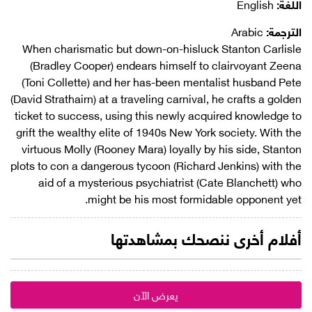
اللغة:
English
الترجمة:
Arabic
When charismatic but down-on-hisluck Stanton Carlisle
(Bradley Cooper) endears himself to clairvoyant Zeena
(Toni Collette) and her has-been mentalist husband Pete
(David Strathairn) at a traveling carnival, he crafts a golden
ticket to success, using this newly acquired knowledge to
grift the wealthy elite of 1940s New York society. With the
virtuous Molly (Rooney Mara) loyally by his side, Stanton
plots to con a dangerous tycoon (Richard Jenkins) with the
aid of a mysterious psychiatrist (Cate Blanchett) who
might be his most formidable opponent yet.
أفلام أخرى ننصحك بمشاهدتها
يعرض الآن