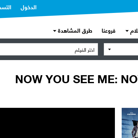
الدخول
التسج
لام
فروعنا
طرق المشاهدة
اختر الفيلم
NOW YOU SEE ME: N