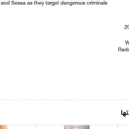
 and Sessa as they target dangerous criminals.
W
Radc
ها