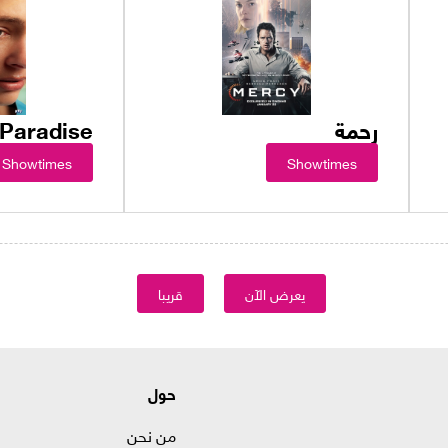
رحمة
 Paradise
Showtimes
Showtimes
يعرض الآن
قريبا
حول
من نحن