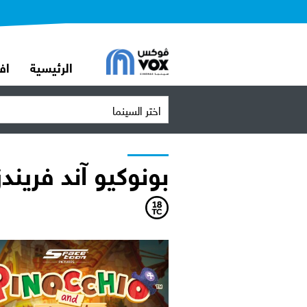
الرئيسية
اف
اختر السينما
بونوكيو آند فريندز