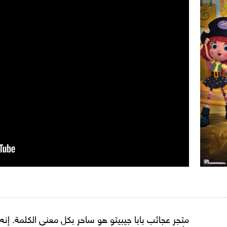
متجر عجائب بابا جيبيتو هو ساحر بكل معنى الكلمة. إنه 