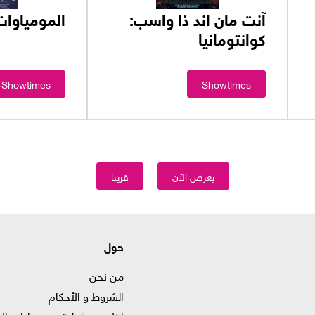
آنت مان اند ذا واسب:
المومياوات
كوانتومانيا
Showtimes
Showtimes
يعرض الآن
قريبا
حول
من نحن
الشروط و الأحكام