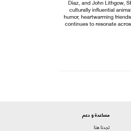
Diaz, and John Lithgow, 
culturally influential anim
humor, heartwarming friends
continues to resonate acros
مساعدة و دعم
تجدنا هنا