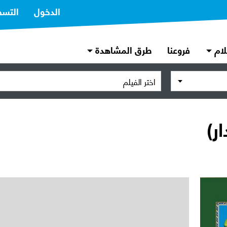
الدخول
التسج
لام
فروعنا
طرق المشاهدة
اختر الفيلم
ر)