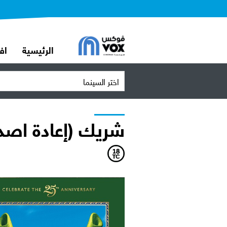
الرئيسية
اف
اختر السينما
شريك (إعادة اصدا