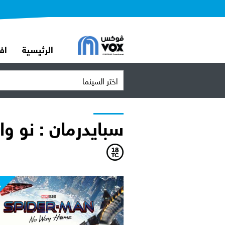
الرئيسية
اف
اختر السينما
سبايدرمان : نو و