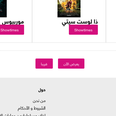
ذا لوست سيتي
موربيوس
Showtimes
Showtimes
يعرض الآن
قريبا
حول
من نحن
الشروط و الأحكام
إخلاء مسؤولية من عمليات الا