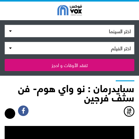
اختر السينما
اختر الفيلم
تفقد الأوقات و احجز
سبايدرمان : نو واي هوم- فن
ستف فرجين