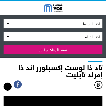
اختر السينما
اختر الفيلم
تفقد الأوقات و احجز
تاد ذا لوست إكسبلورر اند ذا
إمرلد تابليت